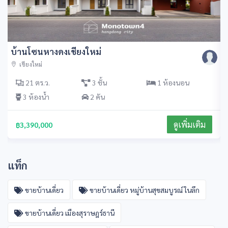
Monotown Mini ฟังก์ชัน 3 นอน 3 น
เชียงใหม่
1 ห้องนอน
24.8 ตร.ว.
2 ชั้น
3 ห้องน้ำ
2 คัน
ดูเพิ่มเติม
฿2,990,000
แท็ก
ขายบ้านเดี่ยว
ขายบ้านเดี่ยว หมู่บ้านสุขสมบูรณ์ ในลึก
ขายบ้านเดี่ยว เมืองสุราษฎร์ธานี